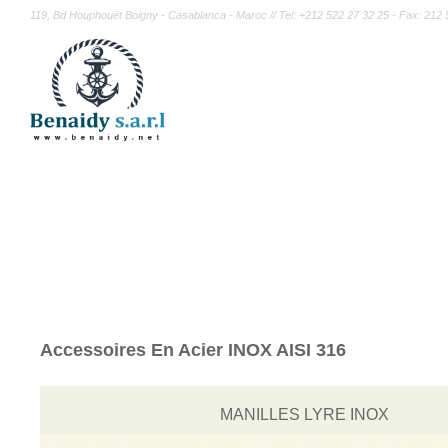
119, Bd Houphouët Boigny - Casablanca - Maroc // Tel: +212 522 27 32 25 - Fax: 212 
Accessoires En Acier INOX AISI 316
MANILLES LYRE INOX