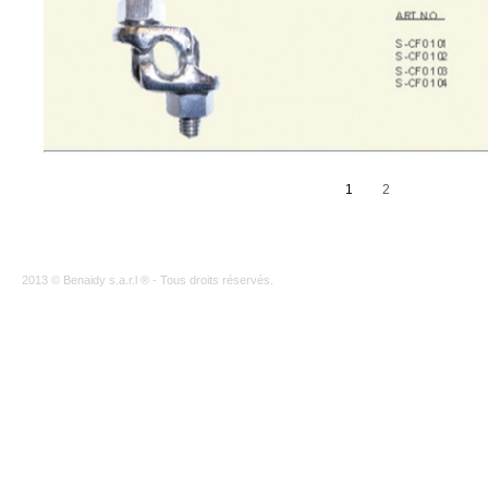
1
2
2013 © Benaidy s.a.r.l ® - Tous droits réservés.